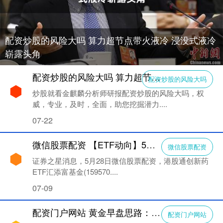
配资炒股的风险大吗 算力超节点带火液冷 浸没式液冷
崭露头角
配资炒股的风险大吗 算力超节点带火液冷 浸没式液冷崭露头角
配资炒股的风险大吗
炒股就看金麒麟分析师研报配资炒股的风险大吗，权
威，专业，及时，全面，助您挖掘潜力....
07-22
微信股票配资 【ETF动向】5月28日港股通创新药ETF汇添富基金跌4.14%，份额减少4.51亿份
微信股票配资
证券之星消息，5月28日微信股票配资，港股通创新药
ETF汇添富基金(159570....
07-09
配资门户网站 黄金早盘思路：4485失守后转压，短线继续高空
配资门户网站