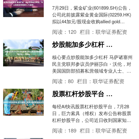
7月29日，紫金矿业(601899.SH)公告，
公司此前披露紫金黄金国际(02259.HK)
拟以44加元/股现金收购allied gold
Corporatio....
阅读：
120
栏目：
联华证券配资
炒股能加多少杠杆 沃伦调查五角大楼高薪聘用私营行业人才项目
核心要点炒股能加多少杠杆 马萨诸塞州
民主党联邦参议员伊丽莎白・沃伦，对
美国国防部招募私营领域专业人士、优
化国防采购与资本调配的计划提出质
阅读：
80
栏目：
联华证券配资
疑。 五角大楼正多措并举....
股票杠杆炒股平台 巨力索具：取得2项发明专利证书
每经AI快讯股票杠杆炒股平台，7月28
日，巨力索具（维权）发布公告称股票
杠杆炒股平台，公司近日收到国家知识
产权局颁发的2项《发明专利证书》。专
阅读：
189
栏目：
联华证券配资
利名称分别为“一种....