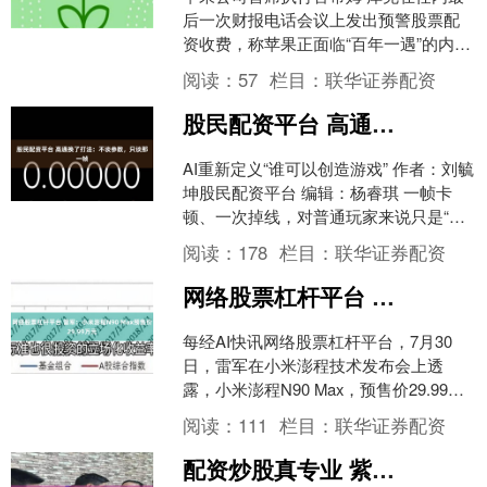
后一次财报电话会议上发出预警股票配
资收费，称苹果正面临“百年一遇”的内存
芯片价格暴涨，这一供应冲击已迫使公
阅读：
57
栏目：
联华证券配资
司上调产品售价并下....
股民配资平台 高通换了打法：不谈参数，只谈那一帧
AI重新定义“谁可以创造游戏” 作者：刘毓
坤股民配资平台 编辑：杨睿琪 一帧卡
顿、一次掉线，对普通玩家来说只是“体
验差一点”，对职业选手来说，却意味着
阅读：
178
栏目：
联华证券配资
输掉整场比....
网络股票杠杆平台 雷军：小米澎程N90 Max预售价29.99万元
每经AI快讯网络股票杠杆平台，7月30
日，雷军在小米澎程技术发布会上透
露，小米澎程N90 Max，预售价29.99万
元。 每日经济新闻网络股票杠杆平台....
阅读：
111
栏目：
联华证券配资
配资炒股真专业 紫金矿业：终止收购联合黄金，拟认购其定向增发9.2%股权