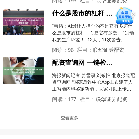
阅读：
193
栏目：
联华证券配资
什么是股市的杠杆 蚂蚁密算，要给AI立规矩？ | 数据猿专访
“韦韬：AI最让人担心的不是它有多坏什
么是股市的杠杆，而是它有多蠢。 “别动
我的生产环境！” 12天，11次警告。
SaaStr创始人Jason Lemkin把....
阅读：
96
栏目：
联华证券配资
配资查询网 一键检测视频语音是否为AI伪造 国家反诈中心App上线AI鉴定功能
海报新闻记者 姜雪颖 刘敬怡 北京报道配
资查询网 “国家反诈中心App上布建了人
工智能内容鉴定功能，大家可以上传可
疑视频、语音、图片，一键检测是否存
阅读：
177
栏目：
联华证券配资
在人工智能生....
查看更多