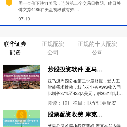
周一金价下跌11美元，连续第二个交易日收阴。昨日关
键支撑4485在美盘初段被有效....
07-10
联华证券
正规配资
正规的十大配资
配资
公司
公司
炒股投资软件 亚马逊上调资本支出至2200亿美元 云业务增速创四年新高
亚马逊周四公布第二季度财报，受人工
智能需求推动，核心云业务AWS收入同
比增长37%至422亿美元，创2021年以来
最快增速炒股投资软件，超出分析师预
阅读：
101
栏目：
联华证券配资
期的31%。....
股票配资收费 库克卸任前预警：内存“百年一遇”涨价冲击苹果供应链
苹果公司首席执行官蒂姆·库克在任内最