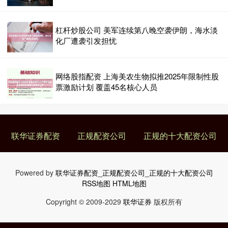
正规的十大配资公司
2026-07-02
22日早间，现货黄金（伦敦金现）强势拉涨股票配资招商，盘中突破
10月20日创下的历史纪录（4381.484美元），再创新
杠杆炒股公司 美军连续第八晚空袭伊朗，海水淡
化厂遭袭引发担忧
正规股票配资 电力板块走强，这类“老登股”价值重估正当时
正规的十大配资公司
2026-07-03
网络股指配资 上海美农生物拟推2025年限制性股
3月19日，A股电力板块拉升，珈伟新能(300317.SZ)涨超15%，东方
票激励计划 覆盖45名核心人员
新能(002310.SZ)、华电辽能(600
联华证券配资
正规配资公司
正规的十大配资公司
Powered by
联华证券配资_正规配资公司_正规的十大配资公司
RSS地图
HTML地图
Copyright
© 2009-2029
联华证券
版权所有