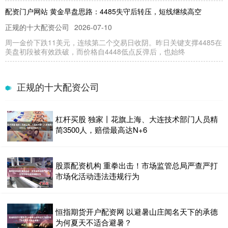
配资门户网站 黄金早盘思路：4485失守后转压，短线继续高空
正规的十大配资公司
2026-07-10
周一金价下跌11美元，连续第二个交易日收阴。昨日关键支撑4485在
美盘初段被有效跌破，而价格自4448低点反弹后，也始终
杠杆炒股 什么意思 28.04%！我国团队刷新钙钛矿-有机叠层太阳能电
池效率纪录
正规的十大配资公司
正规配资公司
2026-07-23
记者从中国科学院化学研究所获悉杠杆炒股 什么意思，该所李永舫院
杠杆买股 独家丨花旗上海、大连技术部门人员精
士、孟磊研究员团队通过多年研究，在钙钛矿-有机叠层太阳能发
简3500人，赔偿最高达N+6
股票在线开户 楼市企稳？5月北上广深一二手住宅成交量，同比都上
升
股票配资机构 重拳出击！市场监管总局严查严打
正规配资公司
2026-05-25
市场化活动违法违规行为
本文自南都·湾财社股票在线开户。 采写 | 南都·湾财社记者邱永芬
2025年5月的北上广深楼市成交量，集体好于去年同期
恒指期货开户配资网 以避暑山庄闻名天下的承德
股票配资招商 现货黄金价格再创历史新高
为何夏天不适合避暑？