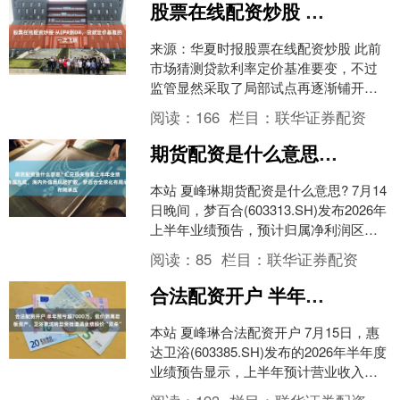
股票在线配资炒股 从LPR到DR，贷款定价基准的一次飞跃
来源：华夏时报股票在线配资炒股 此前
市场猜测贷款利率定价基准要变，不过
监管显然采取了局部试点再逐渐铺开的
原则。近日，海南自贸港落地全国首批
阅读：
166
栏目：
联华证券配资
DR基准贷款，工行、招....
期货配资是什么意思? 汇兑损失拖累上半年业绩预降超九成，海内外信用风险扩散，梦百合全球化布局承压
本站 夏峰琳期货配资是什么意思? 7月14
日晚间，梦百合(603313.SH)发布2026年
上半年业绩预告，预计归属净利润区间
仅0至800万元，同比大幅下滑超九....
阅读：
85
栏目：
联华证券配资
合法配资开户 半年预亏超7000万，低价剥离岩板资产，卫浴惠达转型受挫遭遇业绩股价“双杀”
本站 夏峰琳合法配资开户 7月15日，惠
达卫浴(603385.SH)发布的2026年半年度
业绩预告显示，上半年预计营业收入
11.48 亿元左右，同比下滑近两成；....